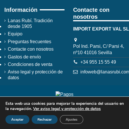
Información
Contacte con
nosotros
Lanas Rubí. Tradición
desde 1905
IMPORT EXPORT VAL SL
Equipo
Preguntas frecuentes
Pol Ind. Parsi, C/ Parsi 4,
Contacte con nosotros
nº10 41016 Sevilla
Gastos de envío
+34 955 15 55 49
Condiciones de venta
infoweb@lanasrubi.co
Aviso legal y protección de
datos
Esta web usa cookies para mejorar la experiencia del usuario en
la navegación.
Ver aviso legal y protección de datos
Aceptar
Rechazar
Ajustes