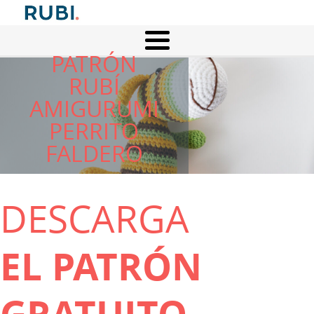
PATRÓN
RUBÍ
AMIGURUMI
PERRITO
FALDERO
DESCARGA
EL PATRÓN
GRATUITO