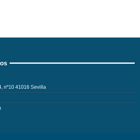
ros
 4, nº10 41016 Sevilla
m