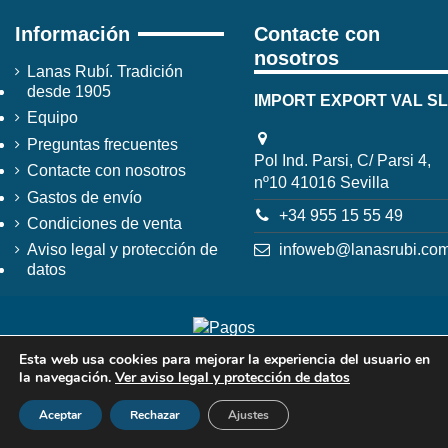
Información
Contacte con
nosotros
Lanas Rubí. Tradición
desde 1905
IMPORT EXPORT VAL SL
Equipo
Preguntas frecuentes
Pol Ind. Parsi, C/ Parsi 4,
Contacte con nosotros
nº10 41016 Sevilla
Gastos de envío
+34 955 15 55 49
Condiciones de venta
infoweb@lanasrubi.co
Aviso legal y protección de
datos
Esta web usa cookies para mejorar la experiencia del usuario en
la navegación.
Ver aviso legal y protección de datos
Aceptar
Rechazar
Ajustes