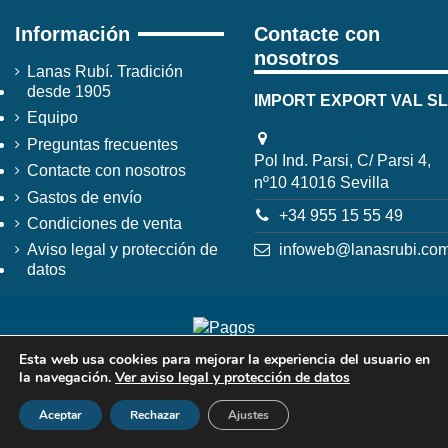
Información
Contacte con
nosotros
Lanas Rubí. Tradición
desde 1905
IMPORT EXPORT VAL SL
Equipo
Preguntas frecuentes
Pol Ind. Parsi, C/ Parsi 4,
Contacte con nosotros
nº10 41016 Sevilla
Gastos de envío
+34 955 15 55 49
Condiciones de venta
infoweb@lanasrubi.co
Aviso legal y protección de
datos
Esta web usa cookies para mejorar la experiencia del usuario en
la navegación.
Ver aviso legal y protección de datos
Aceptar
Rechazar
Ajustes