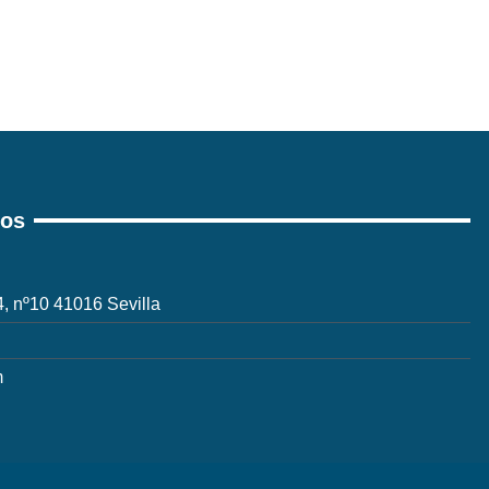
ros
 4, nº10 41016 Sevilla
m