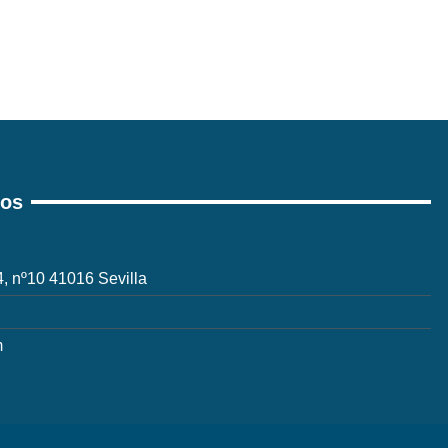
ros
 4, nº10 41016 Sevilla
m