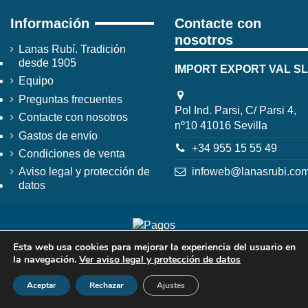
Información
Contacte con
nosotros
Lanas Rubí. Tradición
desde 1905
IMPORT EXPORT VAL SL
Equipo
Preguntas frecuentes
Pol Ind. Parsi, C/ Parsi 4,
Contacte con nosotros
nº10 41016 Sevilla
Gastos de envío
+34 955 15 55 49
Condiciones de venta
infoweb@lanasrubi.co
Aviso legal y protección de
datos
Esta web usa cookies para mejorar la experiencia del usuario en
la navegación.
Ver aviso legal y protección de datos
Aceptar
Rechazar
Ajustes