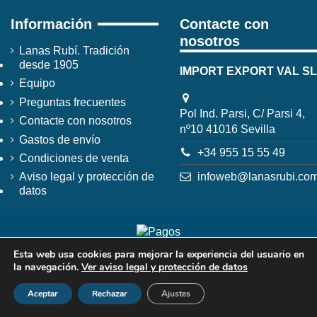
Información
Contacte con
nosotros
Lanas Rubí. Tradición
desde 1905
IMPORT EXPORT VAL SL
Equipo
Preguntas frecuentes
Pol Ind. Parsi, C/ Parsi 4,
Contacte con nosotros
nº10 41016 Sevilla
Gastos de envío
+34 955 15 55 49
Condiciones de venta
infoweb@lanasrubi.co
Aviso legal y protección de
datos
Esta web usa cookies para mejorar la experiencia del usuario en
la navegación.
Ver aviso legal y protección de datos
Aceptar
Rechazar
Ajustes