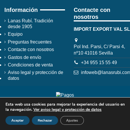
Información
Contacte con
nosotros
Lanas Rubí. Tradición
desde 1905
IMPORT EXPORT VAL SL
Equipo
Preguntas frecuentes
Pol Ind. Parsi, C/ Parsi 4,
Contacte con nosotros
nº10 41016 Sevilla
Gastos de envío
+34 955 15 55 49
Condiciones de venta
infoweb@lanasrubi.co
Aviso legal y protección de
datos
Esta web usa cookies para mejorar la experiencia del usuario en
la navegación.
Ver aviso legal y protección de datos
Aceptar
Rechazar
Ajustes