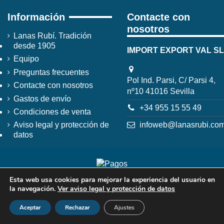
Información
Contacte con
nosotros
Lanas Rubí. Tradición
desde 1905
IMPORT EXPORT VAL SL
Equipo
Preguntas frecuentes
Pol Ind. Parsi, C/ Parsi 4,
Contacte con nosotros
nº10 41016 Sevilla
Gastos de envío
+34 955 15 55 49
Condiciones de venta
infoweb@lanasrubi.co
Aviso legal y protección de
datos
Esta web usa cookies para mejorar la experiencia del usuario en
la navegación.
Ver aviso legal y protección de datos
Aceptar
Rechazar
Ajustes