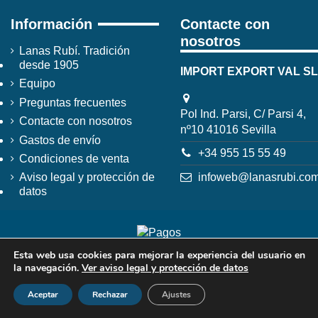
Información
Contacte con
nosotros
Lanas Rubí. Tradición
desde 1905
IMPORT EXPORT VAL SL
Equipo
Preguntas frecuentes
Pol Ind. Parsi, C/ Parsi 4,
Contacte con nosotros
nº10 41016 Sevilla
Gastos de envío
+34 955 15 55 49
Condiciones de venta
infoweb@lanasrubi.co
Aviso legal y protección de
datos
Esta web usa cookies para mejorar la experiencia del usuario en
la navegación.
Ver aviso legal y protección de datos
Aceptar
Rechazar
Ajustes