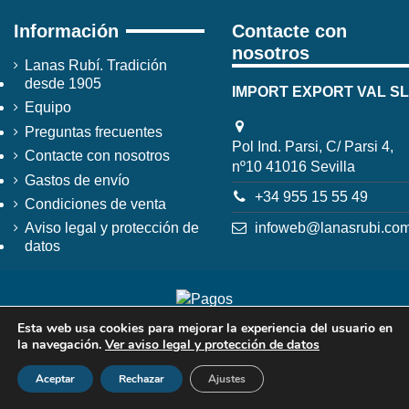
Información
Contacte con
nosotros
Lanas Rubí. Tradición
desde 1905
IMPORT EXPORT VAL SL
Equipo
Preguntas frecuentes
Pol Ind. Parsi, C/ Parsi 4,
Contacte con nosotros
nº10 41016 Sevilla
Gastos de envío
+34 955 15 55 49
Condiciones de venta
infoweb@lanasrubi.co
Aviso legal y protección de
datos
Esta web usa cookies para mejorar la experiencia del usuario en
la navegación.
Ver aviso legal y protección de datos
Aceptar
Rechazar
Ajustes