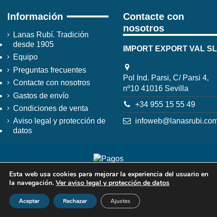
Información
Contacte con
nosotros
Lanas Rubí. Tradición
desde 1905
IMPORT EXPORT VAL SL
Equipo
Preguntas frecuentes
Pol Ind. Parsi, C/ Parsi 4,
Contacte con nosotros
nº10 41016 Sevilla
Gastos de envío
+34 955 15 55 49
Condiciones de venta
infoweb@lanasrubi.co
Aviso legal y protección de
datos
Esta web usa cookies para mejorar la experiencia del usuario en
la navegación.
Ver aviso legal y protección de datos
Aceptar
Rechazar
Ajustes