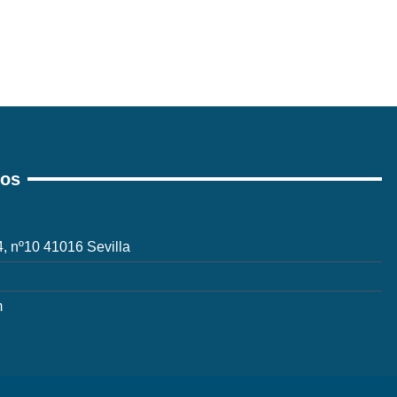
ros
 4, nº10 41016 Sevilla
m