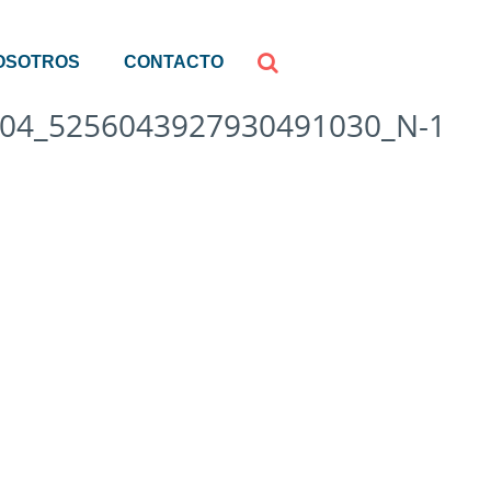
OSOTROS
CONTACTO
04_5256043927930491030_N-1