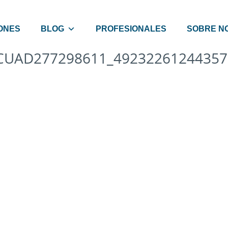
ONES
BLOG
PROFESIONALES
SOBRE N
CUAD277298611_49232261244357