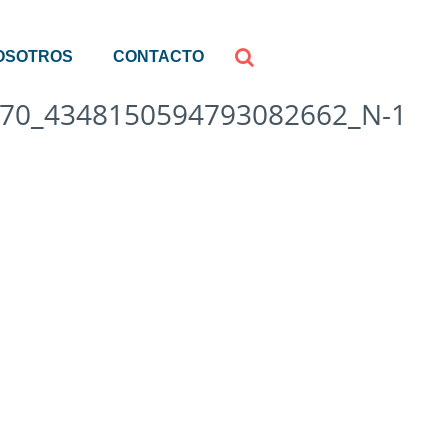
OSOTROS
CONTACTO
70_4348150594793082662_N-1