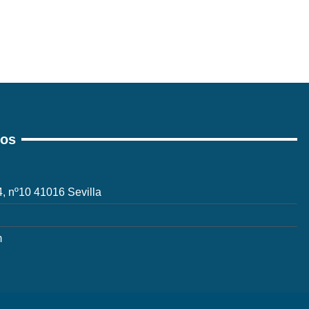
ros
 4, nº10 41016 Sevilla
m