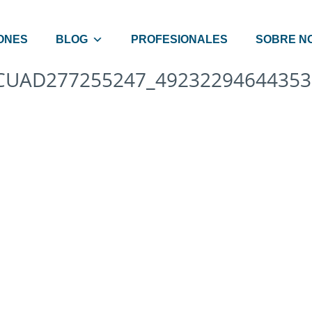
ONES
BLOG
PROFESIONALES
SOBRE N
CUAD277255247_49232294644353