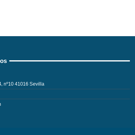
ros
 4, nº10 41016 Sevilla
m