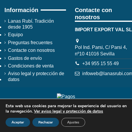
Información
Contacte con
nosotros
Lanas Rubí. Tradición
desde 1905
IMPORT EXPORT VAL SL
Equipo
Preguntas frecuentes
Pol Ind. Parsi, C/ Parsi 4,
Contacte con nosotros
nº10 41016 Sevilla
Gastos de envío
+34 955 15 55 49
Condiciones de venta
infoweb@lanasrubi.co
Aviso legal y protección de
datos
Esta web usa cookies para mejorar la experiencia del usuario en
la navegación.
Ver aviso legal y protección de datos
Aceptar
Rechazar
Ajustes