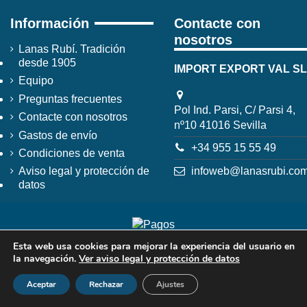
Información
Contacte con
nosotros
Lanas Rubí. Tradición
desde 1905
IMPORT EXPORT VAL SL
Equipo
Preguntas frecuentes
Pol Ind. Parsi, C/ Parsi 4,
Contacte con nosotros
nº10 41016 Sevilla
Gastos de envío
+34 955 15 55 49
Condiciones de venta
infoweb@lanasrubi.co
Aviso legal y protección de
datos
Esta web usa cookies para mejorar la experiencia del usuario en
la navegación.
Ver aviso legal y protección de datos
Aceptar
Rechazar
Ajustes