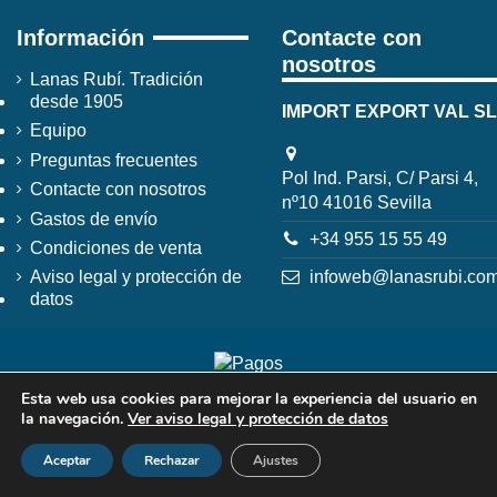
Información
Contacte con
nosotros
Lanas Rubí. Tradición
desde 1905
IMPORT EXPORT VAL SL
Equipo
Preguntas frecuentes
Pol Ind. Parsi, C/ Parsi 4,
Contacte con nosotros
nº10 41016 Sevilla
Gastos de envío
+34 955 15 55 49
Condiciones de venta
infoweb@lanasrubi.co
Aviso legal y protección de
datos
Esta web usa cookies para mejorar la experiencia del usuario en
la navegación.
Ver aviso legal y protección de datos
Aceptar
Rechazar
Ajustes