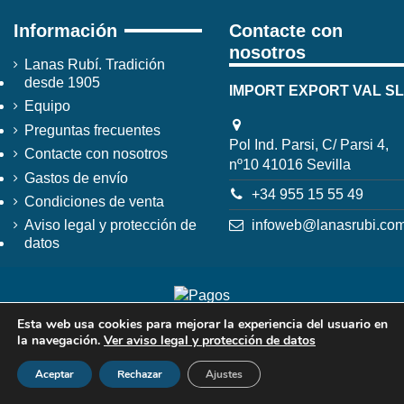
Información
Contacte con
nosotros
Lanas Rubí. Tradición
desde 1905
IMPORT EXPORT VAL SL
Equipo
Preguntas frecuentes
Pol Ind. Parsi, C/ Parsi 4,
Contacte con nosotros
nº10 41016 Sevilla
Gastos de envío
+34 955 15 55 49
Condiciones de venta
infoweb@lanasrubi.co
Aviso legal y protección de
datos
Esta web usa cookies para mejorar la experiencia del usuario en
la navegación.
Ver aviso legal y protección de datos
Aceptar
Rechazar
Ajustes