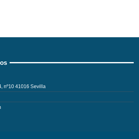
ros
 4, nº10 41016 Sevilla
m