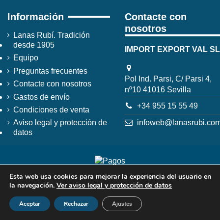
Información
Contacte con
nosotros
Lanas Rubí. Tradición
desde 1905
IMPORT EXPORT VAL SL
Equipo
Preguntas frecuentes
Pol Ind. Parsi, C/ Parsi 4,
Contacte con nosotros
nº10 41016 Sevilla
Gastos de envío
+34 955 15 55 49
Condiciones de venta
infoweb@lanasrubi.co
Aviso legal y protección de
datos
Esta web usa cookies para mejorar la experiencia del usuario en
la navegación.
Ver aviso legal y protección de datos
Aceptar
Rechazar
Ajustes