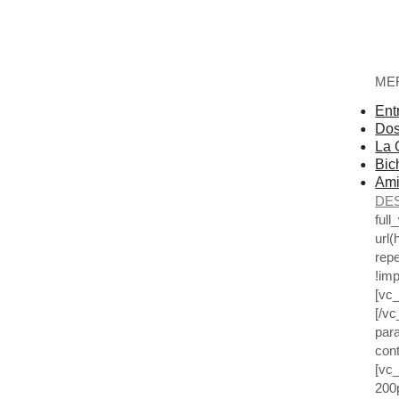
ME
Ent
Dos
La 
Bic
Ami
DE
ful
url(
rep
!imp
[vc
[/v
par
cont
[vc
200