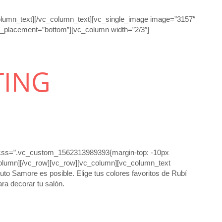
olumn_text][/vc_column_text][vc_single_image image=”3157″
nt_placement=”bottom”][vc_column width=”2/3″]
TING
t css=”.vc_custom_1562313989393{margin-top: -10px
column][/vc_row][vc_row][vc_column][vc_column_text
ruto Samore es posible. Elige tus colores favoritos de Rubí
ara decorar tu salón.