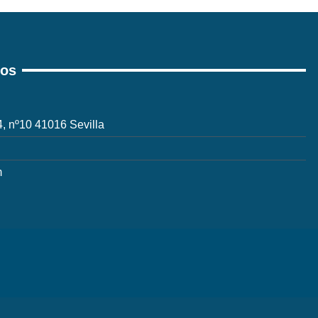
ros
 4, nº10 41016 Sevilla
m