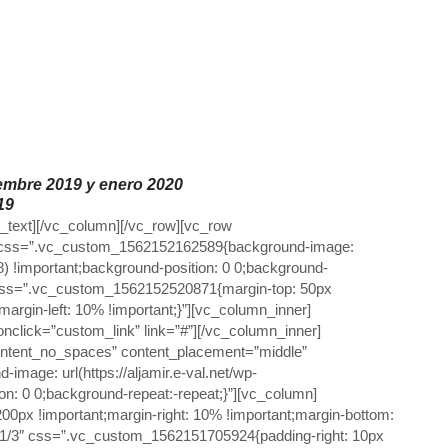
iembre 2019 y enero 2020
19
_text][/vc_column][/vc_row][vc_row
g” css=”.vc_custom_1562152162589{background-image:
78) !important;background-position: 0 0;background-
 css=”.vc_custom_1562152520871{margin-top: 50px
margin-left: 10% !important;}”][vc_column_inner]
click=”custom_link” link=”#”][/vc_column_inner]
content_no_spaces” content_placement=”middle”
age: url(https://aljamir.e-val.net/wp-
on: 0 0;background-repeat:-repeat;}”][vc_column]
px !important;margin-right: 10% !important;margin-bottom:
h=”1/3″ css=”.vc_custom_1562151705924{padding-right: 10px