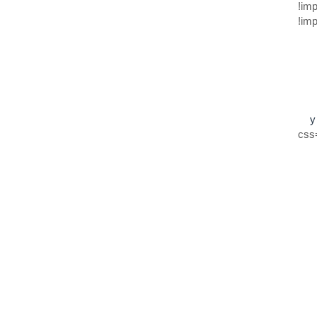
!imp
!imp
y
css