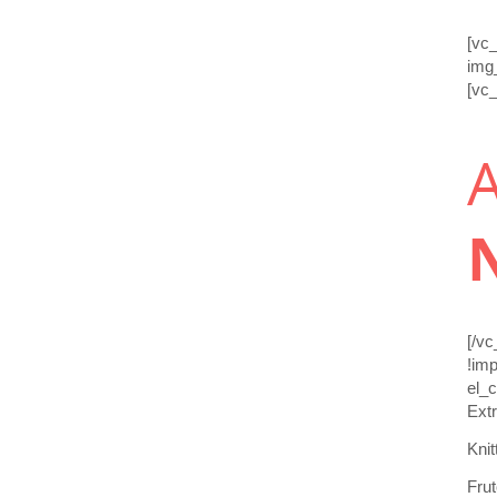
[vc
img
[vc_
[/v
!imp
el_c
Extr
Knit
Fru