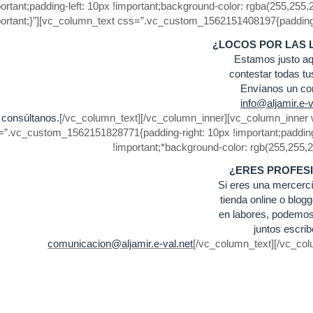
ortant;padding-left: 10px !important;background-color: rgba(255,255,
ortant;}”][vc_column_text css=”.vc_custom_1562151408197{padding-rig
¿LOCOS POR LAS 
Estamos justo aq
contestar todas tu
Envíanos un co
info@aljamir.e-v
 consúltanos.
[/vc_column_text][/vc_column_inner][vc_column_inner 
=”.vc_custom_1562151828771{padding-right: 10px !important;padding-
!important;*background-color: rgb(255,255,2
¿ERES PROFES
Si eres una mercercí
tienda online o blog
en labores, podemos
juntos escrib
comunicacion@aljamir.e-val.net
[/vc_column_text][/vc_col