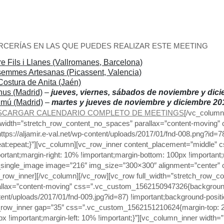
RCERÍAS EN LAS QUE PUEDES REALIZAR ESTE MEETING
re Fils i Llanes (Vallromanes, Barcelona)
emmes Artesanas (Picassent, Valencia)
Costura de Anita (Jaén)
hus (Madrid)
–
jueves, viernes, sábados de noviembre y dic
mú (Madrid)
–
martes y jueves de noviembre y diciembre 20
SCARGAR CALENDARIO COMPLETO DE MEETINGS
[/vc_column
l_width=”stretch_row_content_no_spaces” parallax=”content-movin
https://aljamir.e-val.net/wp-content/uploads/2017/01/fnd-008.png?id=
eat:epeat;}”][vc_column][vc_row_inner content_placement=”middle”
ortant;margin-right: 10% !important;margin-bottom: 100px !important;
_single_image image=”216″ img_size=”300×300″ alignment=”center” on
c_row_inner][/vc_column][/vc_row][vc_row full_width=”stretch_row_
allax=”content-moving” css=”.vc_custom_1562150947326{background-im
ent/uploads/2017/01/fnd-009.jpg?id=87) !important;background-positi
_row_inner gap=”35″ css=”.vc_custom_1562151210624{margin-top: 200
px !important;margin-left: 10% !important;}”][vc_column_inner widt