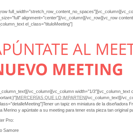
_row full_width=”stretch_row_content_no_spaces”][vc_column][vc_c
_size=”full” alignment=”center”][/vc_column][/vc_row][vc_row conte
column_text el_class=”tituloMeeting”]
APÚNTATE AL MEE
NUEVO MEETING
c_column_text][/vc_column][vc_column width=”1/3″][vc_column_tex
ortant;}”]
MERCERÍAS QUE LO IMPARTEN
[/vc_column_text][/vc_
lass=”detalleMeeting”]Tener un tapiz en miniatura de la diseñadora F
a Merino y apúntate a su meeting para tener esta pieza tan original p
ter Pro:
to Samore