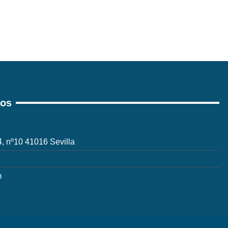
ros
 4, nº10 41016 Sevilla
m