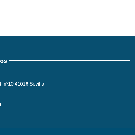
ros
 4, nº10 41016 Sevilla
m