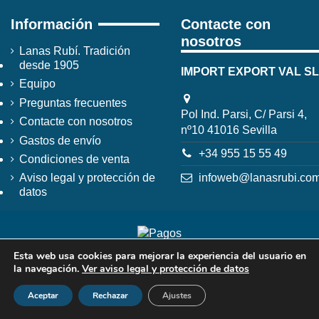
Información
Contacte con
nosotros
Lanas Rubí. Tradición
desde 1905
IMPORT EXPORT VAL SL
Equipo
Preguntas frecuentes
Pol Ind. Parsi, C/ Parsi 4,
Contacte con nosotros
nº10 41016 Sevilla
Gastos de envío
+34 955 15 55 49
Condiciones de venta
infoweb@lanasrubi.co
Aviso legal y protección de
datos
Esta web usa cookies para mejorar la experiencia del usuario en
la navegación.
Ver aviso legal y protección de datos
Aceptar
Rechazar
Ajustes