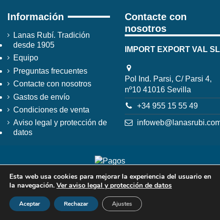
Información
Contacte con
nosotros
Lanas Rubí. Tradición
desde 1905
IMPORT EXPORT VAL SL
Equipo
Preguntas frecuentes
Pol Ind. Parsi, C/ Parsi 4,
Contacte con nosotros
nº10 41016 Sevilla
Gastos de envío
+34 955 15 55 49
Condiciones de venta
infoweb@lanasrubi.co
Aviso legal y protección de
datos
Esta web usa cookies para mejorar la experiencia del usuario en
la navegación.
Ver aviso legal y protección de datos
Aceptar
Rechazar
Ajustes