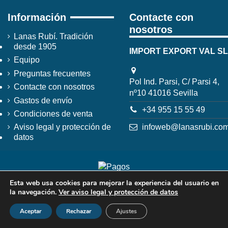
Información
Contacte con
nosotros
Lanas Rubí. Tradición
desde 1905
IMPORT EXPORT VAL SL
Equipo
Preguntas frecuentes
Pol Ind. Parsi, C/ Parsi 4,
Contacte con nosotros
nº10 41016 Sevilla
Gastos de envío
+34 955 15 55 49
Condiciones de venta
infoweb@lanasrubi.co
Aviso legal y protección de
datos
Esta web usa cookies para mejorar la experiencia del usuario en
la navegación.
Ver aviso legal y protección de datos
Aceptar
Rechazar
Ajustes