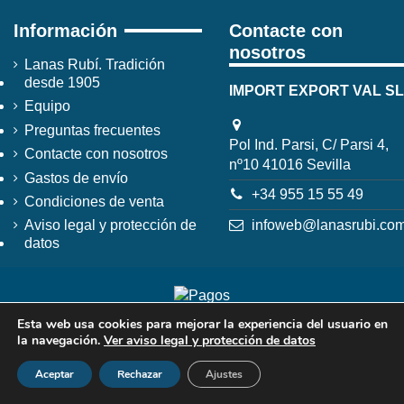
Información
Contacte con
nosotros
Lanas Rubí. Tradición
desde 1905
IMPORT EXPORT VAL SL
Equipo
Preguntas frecuentes
Pol Ind. Parsi, C/ Parsi 4,
Contacte con nosotros
nº10 41016 Sevilla
Gastos de envío
+34 955 15 55 49
Condiciones de venta
infoweb@lanasrubi.co
Aviso legal y protección de
datos
Esta web usa cookies para mejorar la experiencia del usuario en
la navegación.
Ver aviso legal y protección de datos
Aceptar
Rechazar
Ajustes