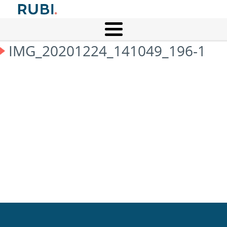
IMG_20201224_141049_196-1