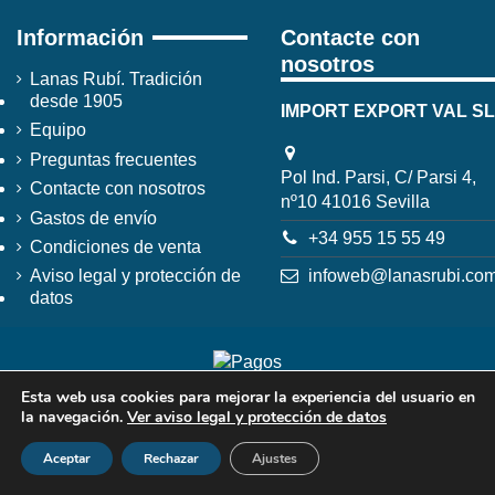
Información
Contacte con
nosotros
Lanas Rubí. Tradición
desde 1905
IMPORT EXPORT VAL SL
Equipo
Preguntas frecuentes
Pol Ind. Parsi, C/ Parsi 4,
Contacte con nosotros
nº10 41016 Sevilla
Gastos de envío
+34 955 15 55 49
Condiciones de venta
infoweb@lanasrubi.co
Aviso legal y protección de
datos
Esta web usa cookies para mejorar la experiencia del usuario en
la navegación.
Ver aviso legal y protección de datos
Aceptar
Rechazar
Ajustes