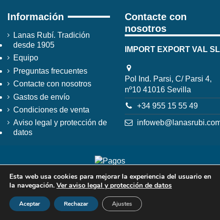
Información
Contacte con
nosotros
Lanas Rubí. Tradición
desde 1905
IMPORT EXPORT VAL SL
Equipo
Preguntas frecuentes
Pol Ind. Parsi, C/ Parsi 4,
Contacte con nosotros
nº10 41016 Sevilla
Gastos de envío
+34 955 15 55 49
Condiciones de venta
infoweb@lanasrubi.co
Aviso legal y protección de
datos
Esta web usa cookies para mejorar la experiencia del usuario en
la navegación.
Ver aviso legal y protección de datos
Aceptar
Rechazar
Ajustes