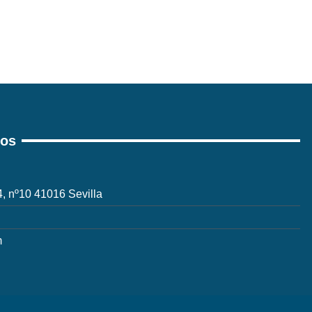
ros
 4, nº10 41016 Sevilla
m