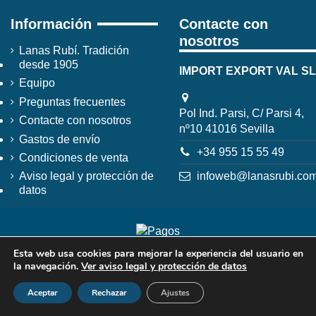
Información
Contacte con
nosotros
Lanas Rubí. Tradición
desde 1905
IMPORT EXPORT VAL SL
Equipo
Preguntas frecuentes
Pol Ind. Parsi, C/ Parsi 4,
Contacte con nosotros
nº10 41016 Sevilla
Gastos de envío
+34 955 15 55 49
Condiciones de venta
infoweb@lanasrubi.co
Aviso legal y protección de
datos
Esta web usa cookies para mejorar la experiencia del usuario en
la navegación.
Ver aviso legal y protección de datos
Aceptar
Rechazar
Ajustes