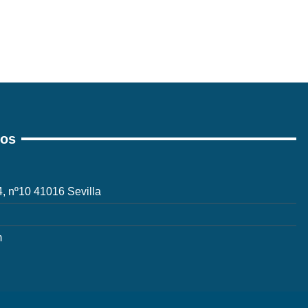
ros
 4, nº10 41016 Sevilla
m