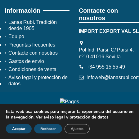
Información
Contacte con
nosotros
Lanas Rubí. Tradición
desde 1905
IMPORT EXPORT VAL SL
Equipo
Preguntas frecuentes
Pol Ind. Parsi, C/ Parsi 4,
Contacte con nosotros
nº10 41016 Sevilla
Gastos de envío
+34 955 15 55 49
Condiciones de venta
infoweb@lanasrubi.co
Aviso legal y protección de
datos
Esta web usa cookies para mejorar la experiencia del usuario en
la navegación.
Ver aviso legal y protección de datos
Aceptar
Rechazar
Ajustes