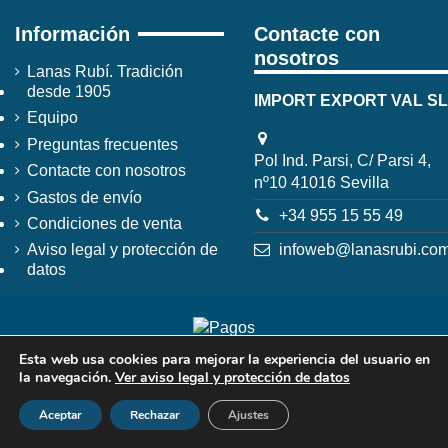
Información
Contacte con
nosotros
Lanas Rubí. Tradición
desde 1905
IMPORT EXPORT VAL SL
Equipo
Preguntas frecuentes
Pol Ind. Parsi, C/ Parsi 4,
Contacte con nosotros
nº10 41016 Sevilla
Gastos de envío
+34 955 15 55 49
Condiciones de venta
infoweb@lanasrubi.co
Aviso legal y protección de
datos
Esta web usa cookies para mejorar la experiencia del usuario en
la navegación.
Ver aviso legal y protección de datos
Aceptar
Rechazar
Ajustes