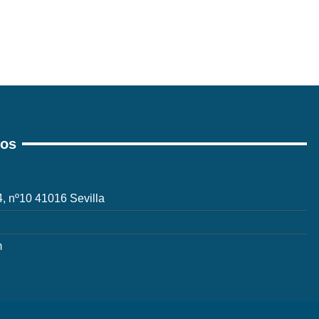
ros
 4, nº10 41016 Sevilla
m