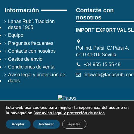
Información
Contacte con
nosotros
Lanas Rubí. Tradición
desde 1905
IMPORT EXPORT VAL SL
Equipo
Preguntas frecuentes
Pol Ind. Parsi, C/ Parsi 4,
Contacte con nosotros
nº10 41016 Sevilla
Gastos de envío
+34 955 15 55 49
Condiciones de venta
infoweb@lanasrubi.co
Aviso legal y protección de
datos
Esta web usa cookies para mejorar la experiencia del usuario en
la navegación.
Ver aviso legal y protección de datos
Aceptar
Rechazar
Ajustes