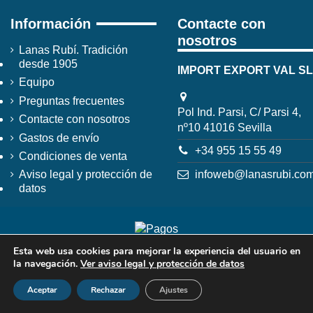
Información
Contacte con
nosotros
Lanas Rubí. Tradición
desde 1905
IMPORT EXPORT VAL SL
Equipo
Preguntas frecuentes
Pol Ind. Parsi, C/ Parsi 4,
Contacte con nosotros
nº10 41016 Sevilla
Gastos de envío
+34 955 15 55 49
Condiciones de venta
infoweb@lanasrubi.co
Aviso legal y protección de
datos
Esta web usa cookies para mejorar la experiencia del usuario en
la navegación.
Ver aviso legal y protección de datos
Aceptar
Rechazar
Ajustes