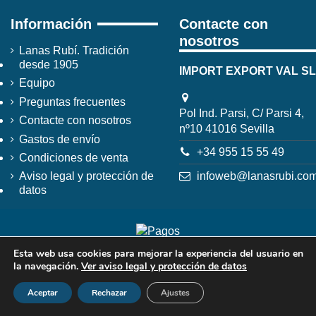
Información
Contacte con
nosotros
Lanas Rubí. Tradición
desde 1905
IMPORT EXPORT VAL SL
Equipo
Preguntas frecuentes
Pol Ind. Parsi, C/ Parsi 4,
Contacte con nosotros
nº10 41016 Sevilla
Gastos de envío
+34 955 15 55 49
Condiciones de venta
infoweb@lanasrubi.co
Aviso legal y protección de
datos
Esta web usa cookies para mejorar la experiencia del usuario en
la navegación.
Ver aviso legal y protección de datos
Aceptar
Rechazar
Ajustes