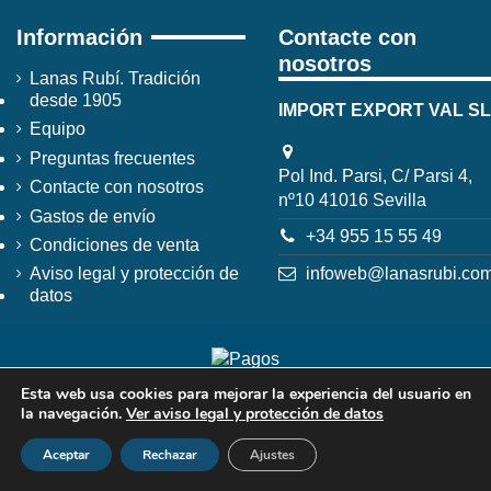
Información
Contacte con
nosotros
Lanas Rubí. Tradición
desde 1905
IMPORT EXPORT VAL SL
Equipo
Preguntas frecuentes
Pol Ind. Parsi, C/ Parsi 4,
Contacte con nosotros
nº10 41016 Sevilla
Gastos de envío
+34 955 15 55 49
Condiciones de venta
infoweb@lanasrubi.co
Aviso legal y protección de
datos
Esta web usa cookies para mejorar la experiencia del usuario en
la navegación.
Ver aviso legal y protección de datos
Aceptar
Rechazar
Ajustes