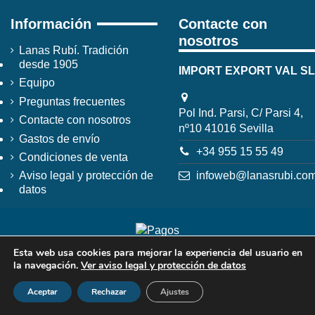
Información
Contacte con
nosotros
Lanas Rubí. Tradición
desde 1905
IMPORT EXPORT VAL SL
Equipo
Preguntas frecuentes
Pol Ind. Parsi, C/ Parsi 4,
Contacte con nosotros
nº10 41016 Sevilla
Gastos de envío
+34 955 15 55 49
Condiciones de venta
infoweb@lanasrubi.co
Aviso legal y protección de
datos
Esta web usa cookies para mejorar la experiencia del usuario en
la navegación.
Ver aviso legal y protección de datos
Aceptar
Rechazar
Ajustes