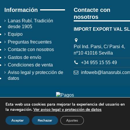
Información
Contacte con
nosotros
Lanas Rubí. Tradición
desde 1905
IMPORT EXPORT VAL SL
Equipo
Preguntas frecuentes
Pol Ind. Parsi, C/ Parsi 4,
Contacte con nosotros
nº10 41016 Sevilla
Gastos de envío
+34 955 15 55 49
Condiciones de venta
infoweb@lanasrubi.co
Aviso legal y protección de
datos
Esta web usa cookies para mejorar la experiencia del usuario en
la navegación.
Ver aviso legal y protección de datos
Aceptar
Rechazar
Ajustes