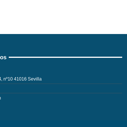
ros
 4, nº10 41016 Sevilla
m