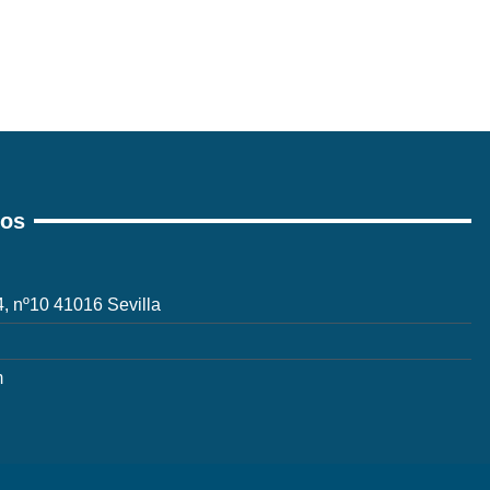
ros
 4, nº10 41016 Sevilla
m