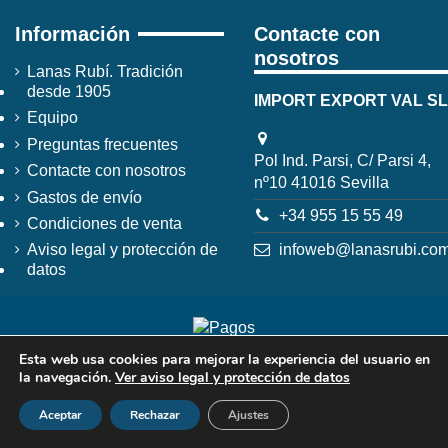
Información
Contacte con
nosotros
Lanas Rubí. Tradición
desde 1905
IMPORT EXPORT VAL SL
Equipo
Preguntas frecuentes
Pol Ind. Parsi, C/ Parsi 4,
Contacte con nosotros
nº10 41016 Sevilla
Gastos de envío
+34 955 15 55 49
Condiciones de venta
infoweb@lanasrubi.co
Aviso legal y protección de
datos
Esta web usa cookies para mejorar la experiencia del usuario en
la navegación.
Ver aviso legal y protección de datos
Aceptar
Rechazar
Ajustes