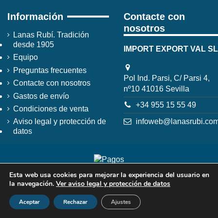
Información
Contacte con
nosotros
Lanas Rubí. Tradición
desde 1905
IMPORT EXPORT VAL SL
Equipo
Preguntas frecuentes
Pol Ind. Parsi, C/ Parsi 4,
Contacte con nosotros
nº10 41016 Sevilla
Gastos de envío
+34 955 15 55 49
Condiciones de venta
infoweb@lanasrubi.co
Aviso legal y protección de
datos
Esta web usa cookies para mejorar la experiencia del usuario en
la navegación.
Ver aviso legal y protección de datos
Aceptar
Rechazar
Ajustes