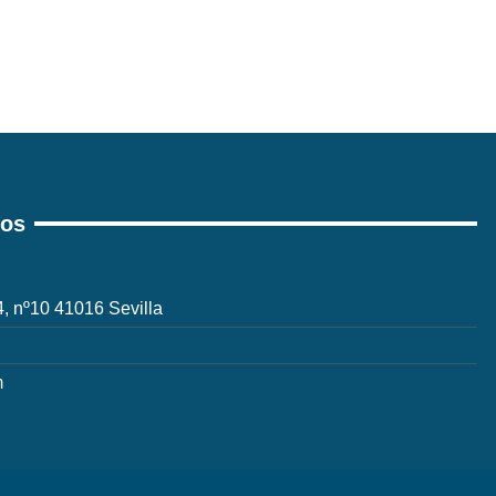
ros
 4, nº10 41016 Sevilla
m