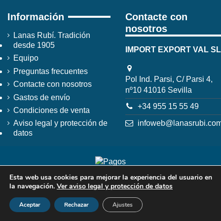
Información
Contacte con
nosotros
Lanas Rubí. Tradición
desde 1905
IMPORT EXPORT VAL SL
Equipo
Preguntas frecuentes
Pol Ind. Parsi, C/ Parsi 4,
Contacte con nosotros
nº10 41016 Sevilla
Gastos de envío
+34 955 15 55 49
Condiciones de venta
infoweb@lanasrubi.co
Aviso legal y protección de
datos
Esta web usa cookies para mejorar la experiencia del usuario en
la navegación.
Ver aviso legal y protección de datos
Aceptar
Rechazar
Ajustes